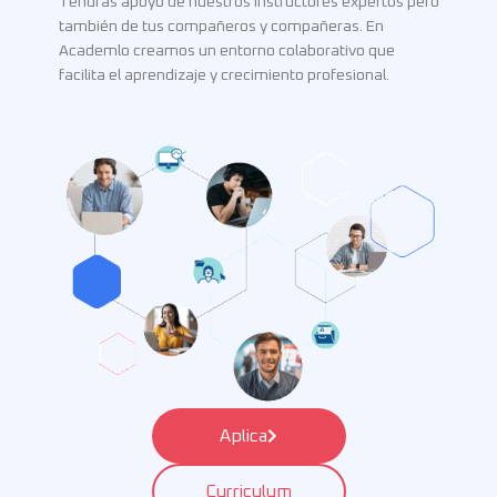
Tendrás apoyo de nuestros instructores expertos pero
empresas grandes y en startups tecnológicas.
también de tus compañeros y compañeras. En
Los instructores de Academlo conocen las mejores
Academlo creamos un entorno colaborativo que
prácticas para desarrollar productos escalables y de
facilita el aprendizaje y crecimiento profesional.
calidad, para asegurarte que estarás preparado para
el mercado laboral.
Aplica
Curriculum