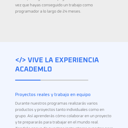
vez que hayas conseguido un trabajo como
programador a lo largo de 24 meses.
</> VIVE LA EXPERIENCIA
ACADEMLO
Proyectos reales y trabajo en equipo
Durante nuestros programas realizarás varios
Todos nuestros instructores tienen experiencia real.
productos y proyectos tanto individuales como en
No son académicos con experiencia teórica. Vas a
grupo. Así aprenderás cómo colaborar en un proyecto
recibir clases de profesionales que han desarrollado
y te prepararás para trabajar en el mundo real.
software y han liderado equipos de programadores en