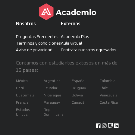
Nosotros
Externos
Preguntas Frecuentes
Academlo Plus
Terminos y condiciones
Aula virtual
Aviso de privacidad
Contrata nuestros egresados
Contamos con estudiantes exitosos en más de
15 países:
México
Argentina
España
Colombia
Perú
Ecuador
Uruguay
Chile
Guatemala
Nicaragua
Bolivia
Venezuela
Francia
Paraguay
Canadá
Costa Rica
Estados
Rep.
Unidos
Dominicana